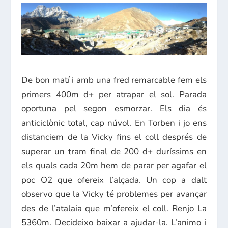
De bon matí i amb una fred remarcable fem els
primers 400m d+ per atrapar el sol. Parada
oportuna pel segon esmorzar. Els dia és
anticiclònic total, cap núvol. En Torben i jo ens
distanciem de la Vicky fins el coll després de
superar un tram final de 200 d+ duríssims en
els quals cada 20m hem de parar per agafar el
poc O2 que ofereix l’alçada. Un cop a dalt
observo que la Vicky té problemes per avançar
des de l’atalaia que m’ofereix el coll. Renjo La
5360m. Decideixo baixar a ajudar-la. L’animo i