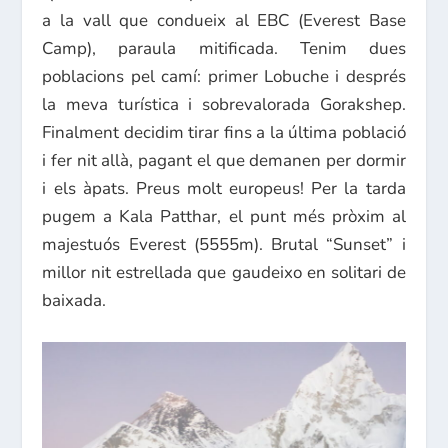
a la vall que condueix al EBC (Everest Base
Camp), paraula mitificada. Tenim dues
poblacions pel camí: primer Lobuche i després
la meva turística i sobrevalorada Gorakshep.
Finalment decidim tirar fins a la última població
i fer nit allà, pagant el que demanen per dormir
i els àpats. Preus molt europeus! Per la tarda
pugem a Kala Patthar, el punt més pròxim al
majestuós Everest (5555m). Brutal “Sunset” i
millor nit estrellada que gaudeixo en solitari de
baixada.