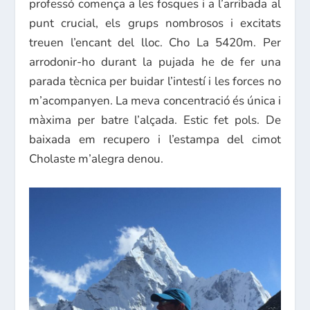
professó comença a les fosques i a l’arribada al
punt crucial, els grups nombrosos i excitats
treuen l’encant del lloc. Cho La 5420m. Per
arrodonir-ho durant la pujada he de fer una
parada tècnica per buidar l’intestí i les forces no
m’acompanyen. La meva concentració és única i
màxima per batre l’alçada. Estic fet pols. De
baixada em recupero i l’estampa del cimot
Cholaste m’alegra denou.