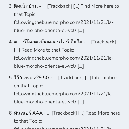
ติดเน็ตบ้าน
- ... [Trackback] [...] Find More here to
that Topic:
followingthebluemorpho.com/2021/11/21/la-
blue-morpho-orienta-el-vol/ [...]
ดาวน์โหลด สล็อตออนไลน์ มือถือ
- ... [Trackback]
[...] Read More to that Topic:
followingthebluemorpho.com/2021/11/21/la-
blue-morpho-orienta-el-vol/ [...]
รีวิว vivo v29 5G
- ... [Trackback] [...] Information
on that Topic:
followingthebluemorpho.com/2021/11/21/la-
blue-morpho-orienta-el-vol/ [...]
ทินเนอร์ AAA
- ... [Trackback] [...] Read More here
to that Topic: