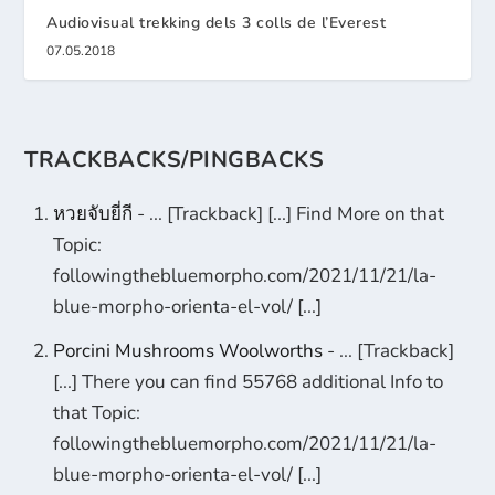
Audiovisual trekking dels 3 colls de l’Everest
07.05.2018
TRACKBACKS/PINGBACKS
หวยจับยี่กี
- ... [Trackback] [...] Find More on that
Topic:
followingthebluemorpho.com/2021/11/21/la-
blue-morpho-orienta-el-vol/ [...]
Porcini Mushrooms Woolworths
- ... [Trackback]
[...] There you can find 55768 additional Info to
that Topic:
followingthebluemorpho.com/2021/11/21/la-
blue-morpho-orienta-el-vol/ [...]