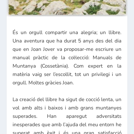
És un orgull compartir una alegria; un llibre.
Una aventura que ha durat 5 anys des del dia
que en Joan Jover va proposar-me escriure un
manual pràctic de la col·lecció: Manuals de
Muntanya (Cossetània). Com expert en la
matèria vaig ser l’escollit, tot un privilegi i un
orgull. Moltes gràcies Joan.
La creació del llibre ha sigut de cocció lenta, un
vol amb alts i baixos i amb grans muntanyes
superades. Han aparegut adversitats
inesperades que amb l’ajuda del meu entorn he
superat amb èxit i és una gran satisfacció