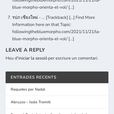
followingthebluemorpho.com/2021/11/21/la-
blue-morpho-orienta-el-vol/ [...]
รปภ เชียงใหม่
- ... [Trackback] [...] Find More
Information here on that Topic:
followingthebluemorpho.com/2021/11/21/la-
blue-morpho-orienta-el-vol/ [...]
LEAVE A REPLY
Heu d'
iniciar la sessió
per escriure un comentari.
ENTRADES RECENTS
Raquetes per Nadal
Abruzzo – Isole Tremiti