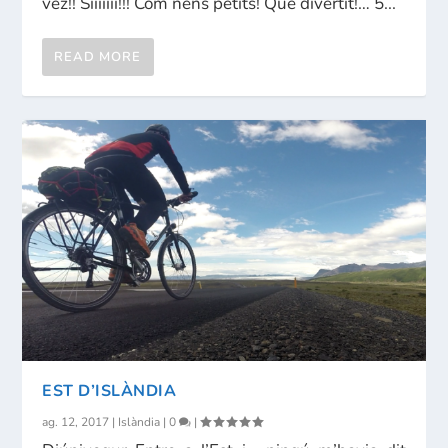
vez!! Siiiiiii!!! Com nens petits! Que divertit!… 5...
READ MORE
EST D’ISLÀNDIA
ag. 12, 2017
|
Islàndia
|
0
|