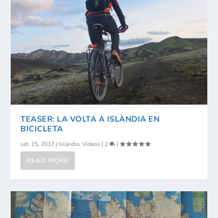
TEASER: LA VOLTA A ISLÀNDIA EN
BICICLETA
set. 15, 2017
|
Islàndia
,
Vídeos
|
2
|
READ MORE