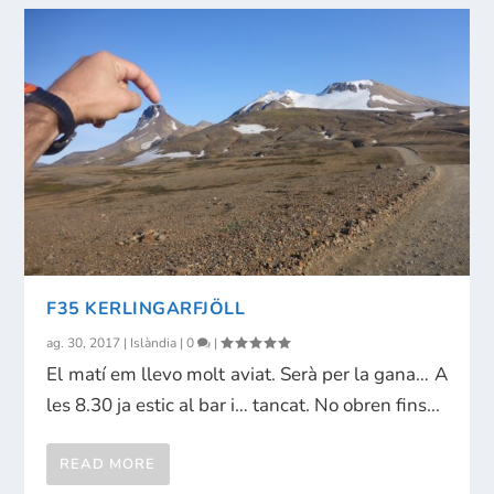
F35 KERLINGARFJÖLL
ag. 30, 2017
|
Islàndia
|
0
|
El matí em llevo molt aviat. Serà per la gana… A
les 8.30 ja estic al bar i… tancat. No obren fins...
READ MORE