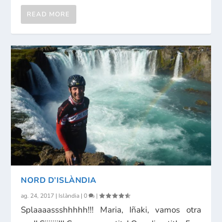
READ MORE
NORD D’ISLÀNDIA
ag. 24, 2017
|
Islàndia
|
0
|
Splaaaassshhhhh!!! Maria, Iñaki, vamos otra