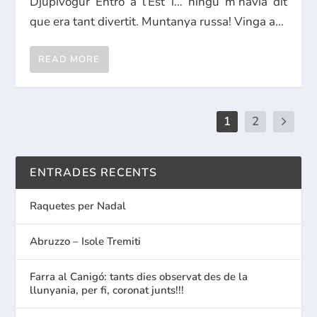
Djúpivogur Entro a l’Est i… ningú m’havia dit
que era tant divertit. Muntanya russa! Vinga a...
READ MORE
1
2
ENTRADES RECENTS
Raquetes per Nadal
Abruzzo – Isole Tremiti
Farra al Canigó: tants dies observat des de la
llunyania, per fi, coronat junts!!!