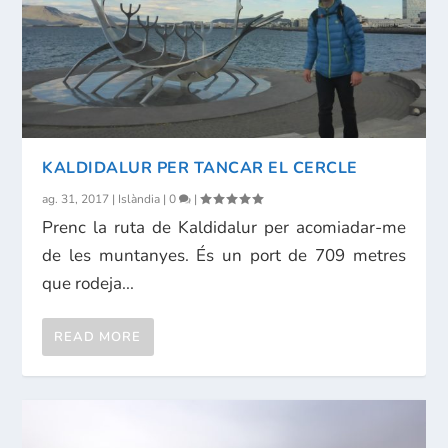
KALDIDALUR PER TANCAR EL CERCLE
ag. 31, 2017
|
Islàndia
|
0
|
Prenc la ruta de Kaldidalur per acomiadar-me
de les muntanyes. És un port de 709 metres
que rodeja...
READ MORE