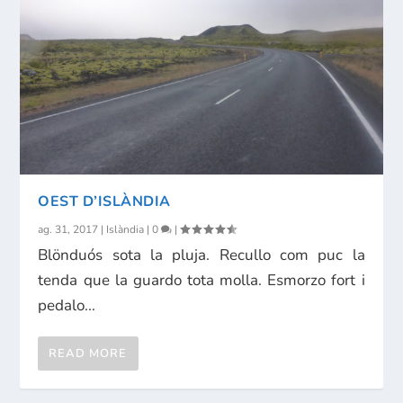
OEST D’ISLÀNDIA
ag. 31, 2017
|
Islàndia
|
0
|
Blönduós sota la pluja. Recullo com puc la
tenda que la guardo tota molla. Esmorzo fort i
pedalo...
READ MORE