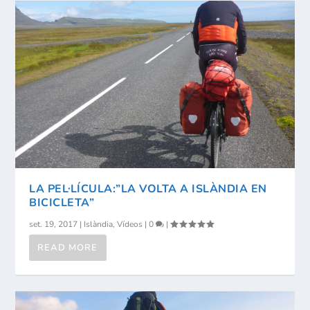
LA PEL·LÍCULA:”LA VOLTA A ISLÀNDIA EN
BICICLETA”
set. 19, 2017
|
Islàndia
,
Vídeos
|
0
|
READ MORE