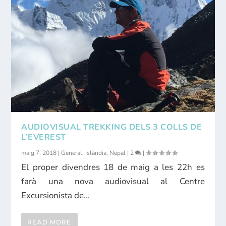
AUDIOVISUAL TREKKING DELS 3 COLLS DE
L’EVEREST
maig 7, 2018
|
General
,
Islàndia
,
Nepal
|
2
|
El proper divendres 18 de maig a les 22h es
farà una nova audiovisual al Centre
Excursionista de...
READ MORE