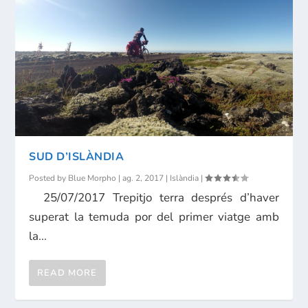
SUD D’ISLÀNDIA
Posted by
Blue Morpho
|
ag. 2, 2017
|
Islàndia
|
25/07/2017 Trepitjo terra després d’haver
superat la temuda por del primer viatge amb
la...
READ MORE