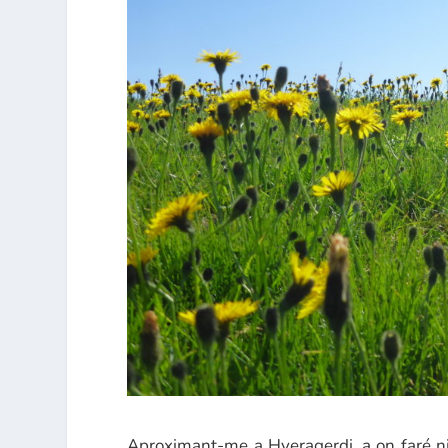
Aproximant-me a Hveragerdi, a on faré nit,