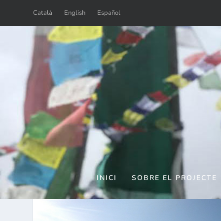
Català
English
Español
SU
Posted by
Blue Morp
INICI
SOBRE EL PROJECTE