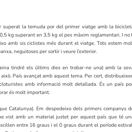
er superat la temuda por del primer viatge amb la biciclet
0,5 kg superant en 3,5 kg el pes màxim reglamentari. I no l
eixo amb sis ciclistes més durant el viatge. Tots estem mol
nxa, neguitoses per sortir i veure l’exterior.
feina tindré els últims dies en trobar-ne una) amb la sev
això. País avançat amb aquest tema. Per cert, distribueixe
cloturistes amb informació molt detallada. És un país po
mprar és molt important.
 que Catalunya). Em despedeixo dels primers companys d
s he vist amb un material justet per aquest país que té un
il·len entre 16 graus i el 0 graus durant el període estival