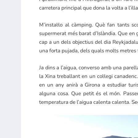
carretera principal que dona la volta a l’illa
M’instal·lo al càmping. Què fan tants s
supermerat més barat d’Islàndia. Que en ge
cap a un dels objectius del dia Reykjadal
una forta pujada, dels quals molts metres 
Ja dins a l’aigua, converso amb una parell
la Xina treballant en un col·legi canadenc.
en un any anirà a Girona a estudiar tur
alguna cosa. Que petit és el món. Pass
temperatura de l’aigua calenta calenta. S