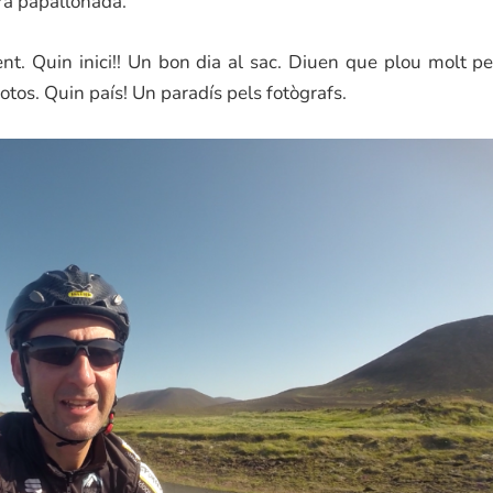
ra papallonada.
nt. Quin inici!! Un bon dia al sac. Diuen que plou molt pe
otos. Quin país! Un paradís pels fotògrafs.