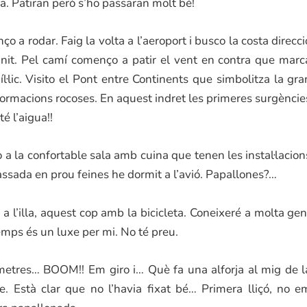
ja. Patiran però s’ho passaran molt bé!
o a rodar. Faig la volta a l’aeroport i busco la costa direcci
 nit. Pel camí començo a patir el vent en contra que marc
l·lic. Visito el Pont entre Continents que simbolitza la gra
 formacions rocoses. En aquest indret les primeres surgèncie
é l’aigua!!
 a la confortable sala amb cuina que tenen les instal·lacion
ssada en prou feines he dormit a l’avió. Papallones?…
 l’illa, aquest cop amb la bicicleta. Coneixeré a molta gen
emps és un luxe per mi. No té preu.
òmetres… BOOM!! Em giro i… Què fa una alforja al mig de l
. Està clar que no l’havia fixat bé… Primera lliçó, no e