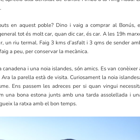
.
couts en aquest poble? Dino i vaig a comprar al Bonús, e
neral tot és molt car, quan dic car, és car. A les 19h marx
ur, un riu termal. Faig 3 kms d’asfalt i 3 qms de sender am
faig a peu, per conservar la mecànica.
a canadena i una noia islandes, són amics. Es van conèixer 
 Ara la parella està de visita. Curiosament la noia islandes
isme. Ens passem les adreces per si quan vingui necessit
em una bona estona junts amb una tarda assolellada i un
egueix la ratxa amb el bon temps.