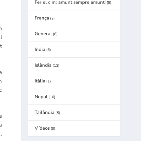
Fer el cim: amunt sempre amunt!
(8)
França
(2)
a
General
(6)
i
t
India
(6)
Islàndia
(13)
a
n
Itàlia
(1)
c
Nepal
(10)
Tailàndia
(8)
e
a
Vídeos
(9)
,