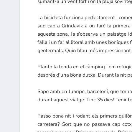
sumant-li un vent fort i on la pluja sovinte
La bicicleta funciona perfectament i començ
sud cap a Gríndavik a on faré la primera
aquesta zona. Ja s’observa un paisatge idí
falla i un far al litoral amb unes boníques
geotermals. Quin blau més impressionant t
Planto la tenda en el càmping i em refugio
després d’una bona dutxa. Durant la nit pa
Sopo amb en Juanpe, barceloní, que torna a
durant aquest viatge. Tinc 35 dies! Tenir t
Passo bona nit i rodant els primers quil
carretera? Sort que no passava cap cotxe