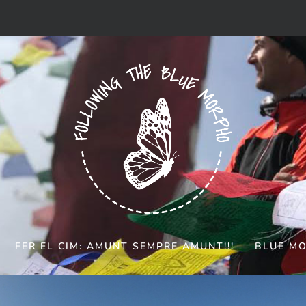
D D’ISLÀNDIA
ho
|
ag. 2, 2017
|
Islàndia
|
6
|
FER EL CIM: AMUNT SEMPRE AMUNT!!!
BLUE M