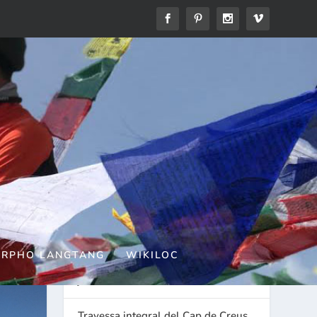
ENTRADES RECENTS
Raquetes per Nadal
Abruzzo – Isole Tremiti
Farra al Canigó: tants dies observat
ORPHO LANGTANG
WIKILOC
des de la llunyania, per fi, coronat
junts!!!
Travessa integral del Cap de Creus