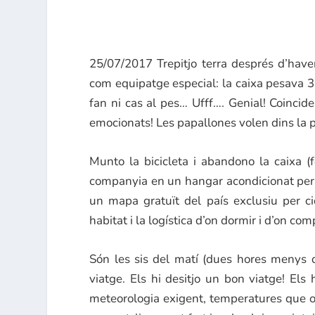
25/07/2017
Trepitjo terra després d’hav
com equipatge especial: la caixa pesava 3
fan ni cas al pes… Ufff…. Genial! Coincid
emocionats! Les papallones volen dins la pa
Munto la bicicleta i abandono la caixa (
companyia en un hangar acondicionat per 
un mapa gratuït del país exclusiu per ci
habitat i la logística d’on dormir i d’on co
Són les sis del matí (dues hores menys
viatge. Els hi desitjo un bon viatge! El
meteorologia exigent, temperatures que osc