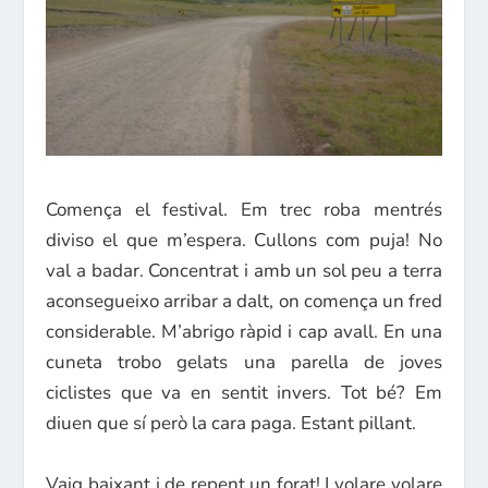
Comença el festival. Em trec roba mentrés
diviso el que m’espera. Cullons com puja! No
val a badar. Concentrat i amb un sol peu a terra
aconsegueixo arribar a dalt, on comença un fred
considerable. M’abrigo ràpid i cap avall. En una
cuneta trobo gelats una parella de joves
ciclistes que va en sentit invers. Tot bé? Em
diuen que sí però la cara paga. Estant pillant.
Vaig baixant i de repent un forat! I volare volare