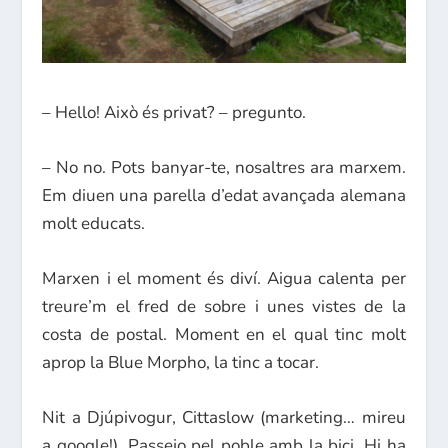
– Hello! Això és privat? – pregunto.
– No no. Pots banyar-te, nosaltres ara marxem.
Em diuen una parella d’edat avançada alemana
molt educats.
Marxen i el moment és diví. Aigua calenta per
treure’m el fred de sobre i unes vistes de la
costa de postal. Moment en el qual tinc molt
aprop la Blue Morpho, la tinc a tocar.
Nit a Djúpivogur, Cittaslow (marketing… mireu
a google!). Passejo pel poble amb la bici. Hi ha