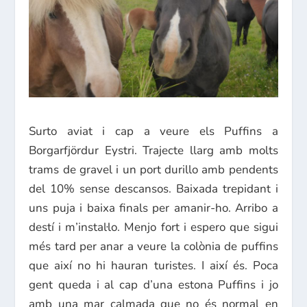
Surto aviat i cap a veure els Puffins a
Borgarfjördur Eystri. Trajecte llarg amb molts
trams de gravel i un port durillo amb pendents
del 10% sense descansos. Baixada trepidant i
uns puja i baixa finals per amanir-ho. Arribo a
destí i m’instal·lo. Menjo fort i espero que sigui
més tard per anar a veure la colònia de puffins
que així no hi hauran turistes. I així és. Poca
gent queda i al cap d’una estona Puffins i jo
amb una mar calmada que no és normal en