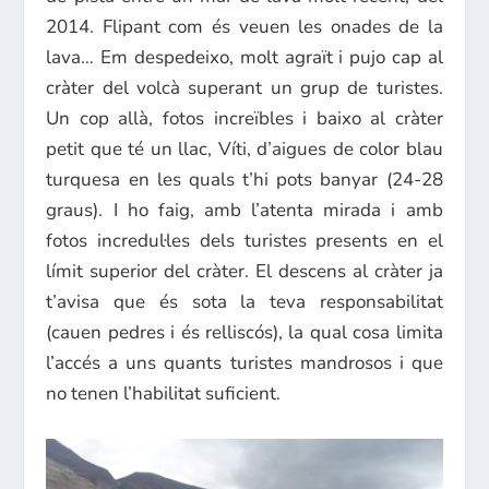
2014. Flipant com és veuen les onades de la
lava… Em despedeixo, molt agraït i pujo cap al
cràter del volcà superant un grup de turistes.
Un cop allà, fotos increïbles i baixo al cràter
petit que té un llac, Víti, d’aigues de color blau
turquesa en les quals t’hi pots banyar (24-28
graus). I ho faig, amb l’atenta mirada i amb
fotos incredul·les dels turistes presents en el
límit superior del cràter. El descens al cràter ja
t’avisa que és sota la teva responsabilitat
(cauen pedres i és relliscós), la qual cosa limita
l’accés a uns quants turistes mandrosos i que
no tenen l’habilitat suficient.