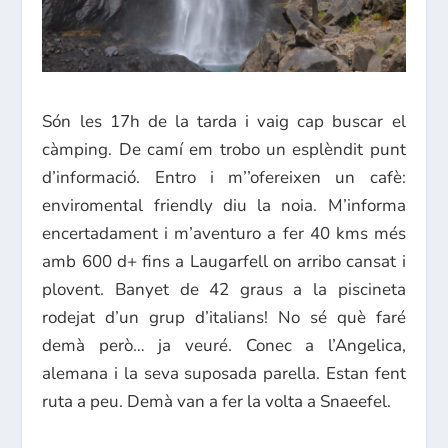
Són les 17h de la tarda i vaig cap buscar el
càmping. De camí em trobo un esplèndit punt
d’informació. Entro i m’’ofereixen un cafè:
enviromental friendly diu la noia. M’informa
encertadament i m’aventuro a fer 40 kms més
amb 600 d+ fins a Laugarfell on arribo cansat i
plovent. Banyet de 42 graus a la piscineta
rodejat d’un grup d’italians! No sé què faré
demà però… ja veuré. Conec a l’Angelica,
alemana i la seva suposada parella. Estan fent
ruta a peu. Demà van a fer la volta a Snaeefel.