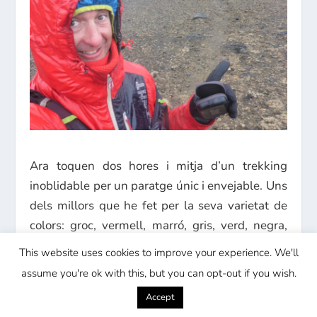
Ara toquen dos hores i mitja d’un trekking
inoblidable per un paratge únic i envejable. Uns
dels millors que he fet per la seva varietat de
colors: groc, vermell, marró, gris, verd, negra,
etc. Recomanable cent per cent. I tots els
This website uses cookies to improve your experience. We'll
turistes se’l perden després de fer un camí de
assume you're ok with this, but you can opt-out if you wish.
més de tres hores amb cotxe!!! Arriben fan
Accept
passeig de 45 minuts, foto al cràter i cap a casa.