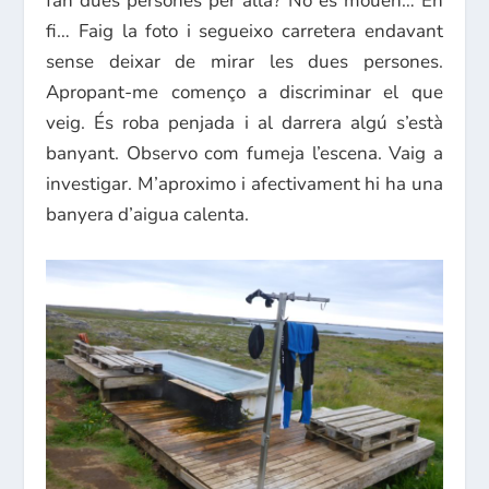
fan dues persones per allà? No es mouen… En
fi… Faig la foto i segueixo carretera endavant
sense deixar de mirar les dues persones.
Apropant-me començo a discriminar el que
veig. És roba penjada i al darrera algú s’està
banyant. Observo com fumeja l’escena. Vaig a
investigar. M’aproximo i afectivament hi ha una
banyera d’aigua calenta.