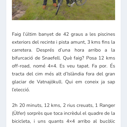
Faig l’últim banyet de 42 graus a les piscines
exteriors del recinte i pista amunt, 3 kms fins la
carretera. Després d’una hora arribo a la
bifurcació de Snaefell. Què faig? Posa 12 kms
off-road, nomé 4×4. Es veu tapat. Fa por. És
tracta del cim més alt d’Islàndia fora del gran
glaciar de Vatnajökull. Qui em coneix ja sap
l’elecció.
2h 20 minuts, 12 kms, 2 rius creuats, 1 Ranger
(Ülfer) sorprès que toca incrèdul el quadre de la
bicicleta, i uns quants 4×4 arribo al bucòlic